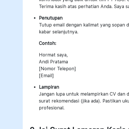
Terima kasih atas perhatian Anda. Saya 
Penutupan
Tutup email dengan kalimat yang sopan 
kabar selanjutnya.
Contoh:
Hormat saya,
Andi Pratama
[Nomor Telepon]
[Email]
Lampiran
Jangan lupa untuk melampirkan CV dan do
surat rekomendasi (jika ada). Pastikan uku
profesional.