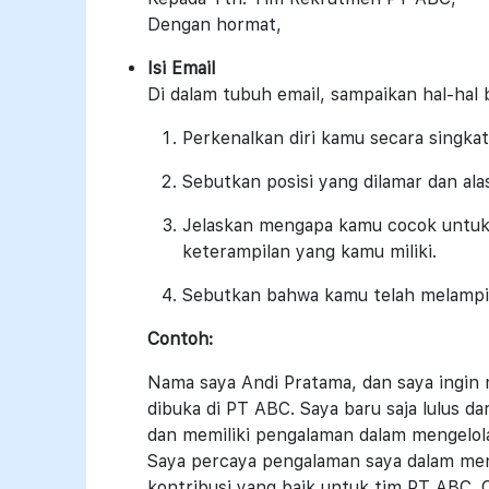
Dengan hormat,
Isi Email
Di dalam tubuh email, sampaikan hal-hal 
Perkenalkan diri kamu secara singkat
Sebutkan posisi yang dilamar dan al
Jelaskan mengapa kamu cocok untuk p
keterampilan yang kamu miliki.
Sebutkan bahwa kamu telah melampi
Contoh:
Nama saya Andi Pratama, dan saya ingin m
dibuka di PT ABC. Saya baru saja lulus da
dan memiliki pengalaman dalam mengelola
Saya percaya pengalaman saya dalam men
kontribusi yang baik untuk tim PT ABC. 