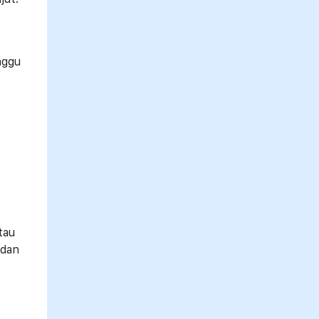
nggu
tau
 dan