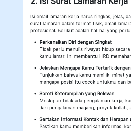
2. Isi Surat Lamaran Kerja 
Isi email lamaran kerja harus ringkas, jelas, 
surat lamaran dalam format fisik, email lama
profesional. Berikut adalah hal-hal yang perlu
Perkenalkan Diri dengan Singkat
Tidak perlu menulis riwayat hidup secar
kamu lamar. Ini membantu HRD memahami
Jelaskan Mengapa Kamu Tertarik dengan 
Tunjukkan bahwa kamu memiliki minat yan
mengapa posisi itu cocok untukmu dan b
Soroti Keterampilan yang Relevan
Meskipun tidak ada pengalaman kerja, kam
dari pengalaman magang, proyek kuliah, a
Sertakan Informasi Kontak dan Harapan
Pastikan kamu memberikan informasi kon