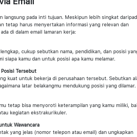
via Email
dan langsung pada inti tujuan. Meskipun lebih singkat daripa
ran tetap harus menyertakan informasi yang relevan dan
 ada di dalam email lamaran kerja:
a lengkap, cukup sebutkan nama, pendidikan, dan posisi yan
 siapa kamu dan untuk posisi apa kamu melamar.
Posisi Tersebut
g kuat untuk bekerja di perusahaan tersebut. Sebutkan a
agaimana latar belakangmu mendukung posisi yang dilamar.
u tetap bisa menyoroti keterampilan yang kamu miliki, bai
tau kegiatan ekstrakurikuler.
 untuk Wawancara
tak yang jelas (nomor telepon atau email) dan ungkapkan